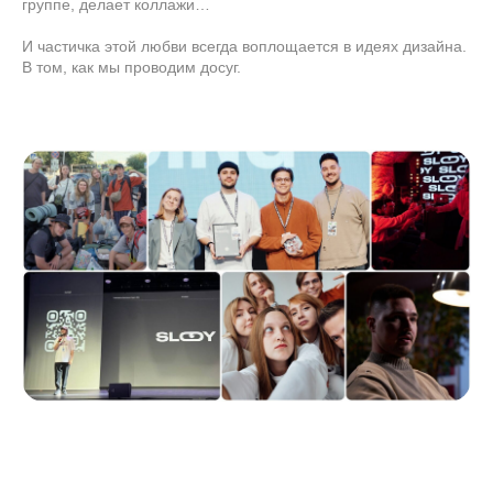
группе, делает коллажи…
tg
vk
И частичка этой любви всегда воплощается в идеях дизайна.
В том, как мы проводим досуг.
Давайте создадим
что-то значимое
вместе
обсудить проект
be
dp
tg
vk
dsgners
дзен
vc.ru
Реквизиты
О
Политика обработки данных