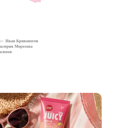
шн:
Иван Кривоногов
В
алерия Морозова
асимов