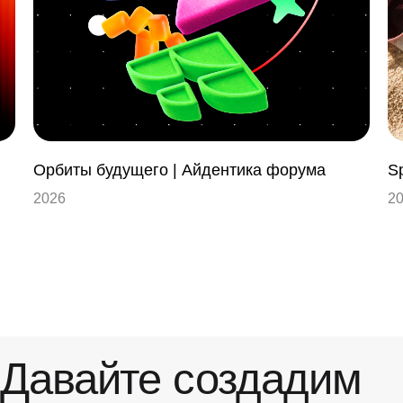
вайте создадим
о-то значимое
есте
Орбиты будущего | Айдентика форума
Sp
обсудить проект
2026
2
Load more
dp
tg
vk
dsgners
дзен
vc.r