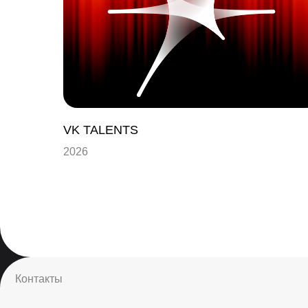
Да
Контакты
чт
вм
VK TALENTS
2026
be